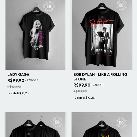
LADY GAGA
BOB DYLAN - LIKE A ROLLING
STONE
R$99,90
-
23
%
OFF
R$99,90
-
23
%
OFF
R$129,90
R$129,90
12
x
de
R$10,28
12
x
de
R$10,28