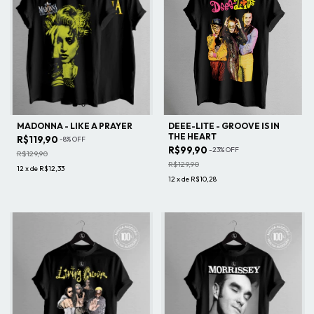
MADONNA - LIKE A PRAYER
DEEE-LITE - GROOVE IS IN
THE HEART
R$119,90
-
8
%
OFF
R$99,90
-
23
%
OFF
R$129,90
R$129,90
12
x
de
R$12,33
12
x
de
R$10,28