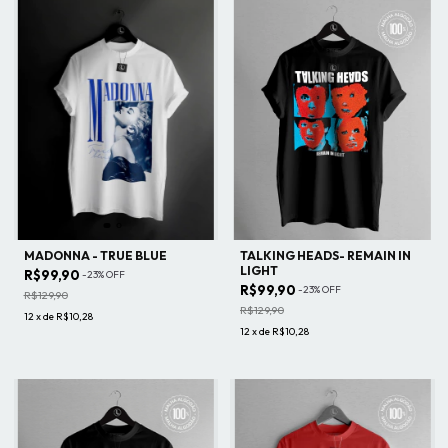
MADONNA - TRUE BLUE
TALKING HEADS- REMAIN IN
LIGHT
R$99,90
-
23
%
OFF
R$99,90
-
23
%
OFF
R$129,90
R$129,90
12
x
de
R$10,28
12
x
de
R$10,28