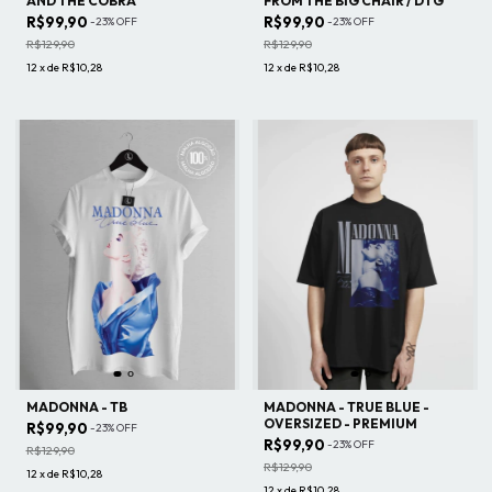
AND THE COBRA
FROM THE BIG CHAIR / DTG
R$99,90
R$99,90
-
23
%
OFF
-
23
%
OFF
R$129,90
R$129,90
12
x
de
R$10,28
12
x
de
R$10,28
MADONNA - TB
MADONNA - TRUE BLUE -
OVERSIZED - PREMIUM
R$99,90
-
23
%
OFF
R$99,90
-
23
%
OFF
R$129,90
R$129,90
12
x
de
R$10,28
12
x
de
R$10,28