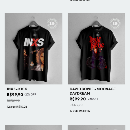
INXS - KICK
DAVID BOWIE - MOONAGE
DAYDREAM
R$99,90
-
23
%
OFF
R$99,90
-
23
%
OFF
R$129,90
R$129,90
12
x
de
R$10,28
12
x
de
R$10,28