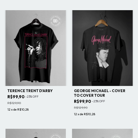
TERENCE TRENT D'ARBY
GEORGE MICHAEL - COVER
TO COVER TOUR
R$99,90
-
23
%
OFF
R$99,90
-
23
%
OFF
R$129,90
R$129,90
12
x
de
R$10,28
12
x
de
R$10,28