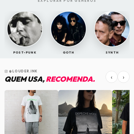
EXPLORAR POR GÊNEROS
POST-PUNK
GOTH
SYNTH
@LOUDER.INK
‹
›
QUEM USA,
RECOMENDA.