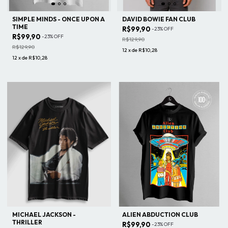
SIMPLE MINDS - ONCE UPON A
DAVID BOWIE FAN CLUB
TIME
R$99,90
-
23
%
OFF
R$99,90
-
23
%
OFF
R$129,90
R$129,90
12
x
de
R$10,28
12
x
de
R$10,28
MICHAEL JACKSON -
ALIEN ABDUCTION CLUB
THRILLER
R$99,90
-
23
%
OFF