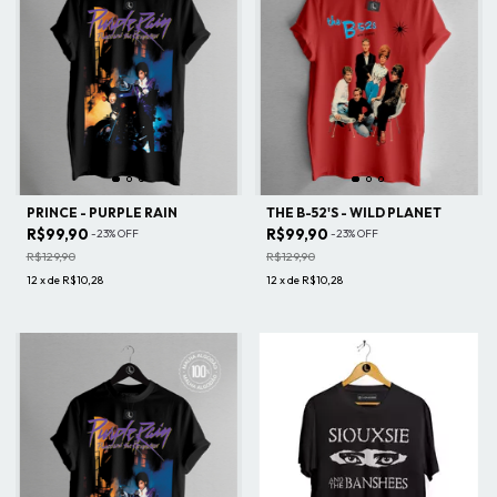
PRINCE - PURPLE RAIN
THE B-52'S - WILD PLANET
R$99,90
R$99,90
-
23
%
OFF
-
23
%
OFF
R$129,90
R$129,90
12
x
de
R$10,28
12
x
de
R$10,28