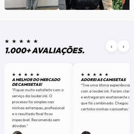
★ ★ ★ ★ ★
‹
›
1.000+ AVALIAÇÕES.
★ ★ ★ ★ ★
★ ★ ★ ★ ★
A MELHOR DO MERCADO
ADOREI AS CAMISETAS
DE CAMISETAS!
"Tive uma ótima experiência
"Fiquei muito satisfeito com o
com a louder.ink. Foram claros
serviço da louder.ink. O
e entregaram exatamente o
processo foi simples nas
que foi combinado. Chegou
minhas estampas, profissional
certinho minhas camisetas."
e o resultado final ficou
impecável. Recomendo sem
dúvidas."