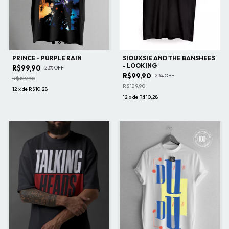
PRINCE - PURPLE RAIN
SIOUXSIE AND THE BANSHEES
- LOOKING
R$99,90
-
23
%
OFF
R$99,90
-
23
%
OFF
R$129,90
R$129,90
12
x
de
R$10,28
12
x
de
R$10,28