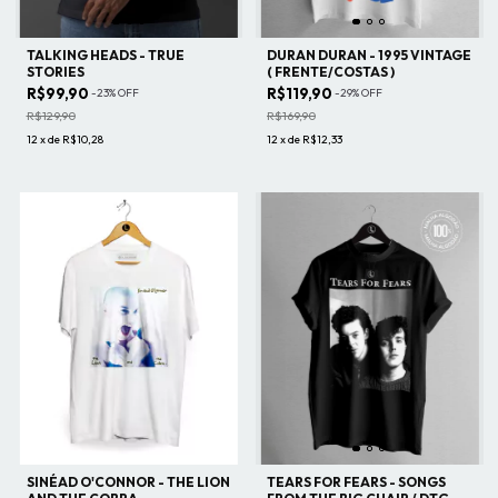
TALKING HEADS - TRUE
DURAN DURAN - 1995 VINTAGE
STORIES
( FRENTE/COSTAS )
R$99,90
R$119,90
-
23
%
OFF
-
29
%
OFF
R$129,90
R$169,90
12
x
de
R$10,28
12
x
de
R$12,33
SINÉAD O'CONNOR - THE LION
TEARS FOR FEARS - SONGS