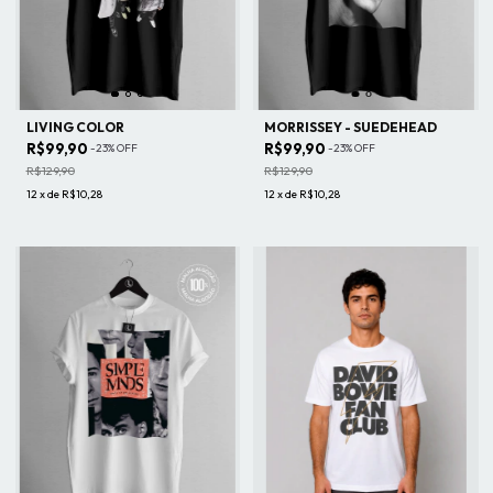
LIVING COLOR
MORRISSEY - SUEDEHEAD
R$99,90
R$99,90
-
23
%
OFF
-
23
%
OFF
R$129,90
R$129,90
12
x
de
R$10,28
12
x
de
R$10,28