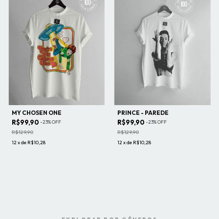
MY CHOSEN ONE
PRINCE - PAREDE
R$99,90
R$99,90
-
23
%
OFF
-
23
%
OFF
R$129,90
R$129,90
12
x
de
R$10,28
12
x
de
R$10,28