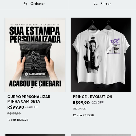
Ordenar
Filtrar
QUERO PERSONALIZAR
PRINCE - EVOLUTION
MINHA CAMISETA
R$99,90
-
23
%
OFF
R$99,90
-
44
%
OFF
R$129,90
R$179,90
12
x
de
R$10,28
12
x
de
R$10,28