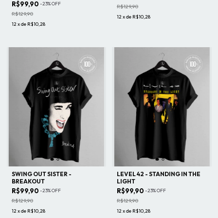
R$99,90
-
23
%
OFF
R$129,90
R$129,90
12
x
de
R$10,28
12
x
de
R$10,28
SWING OUT SISTER -
LEVEL 42 - STANDING IN THE
BREAKOUT
LIGHT
R$99,90
R$99,90
-
23
%
OFF
-
23
%
OFF
R$129,90
R$129,90
12
x
de
R$10,28
12
x
de
R$10,28