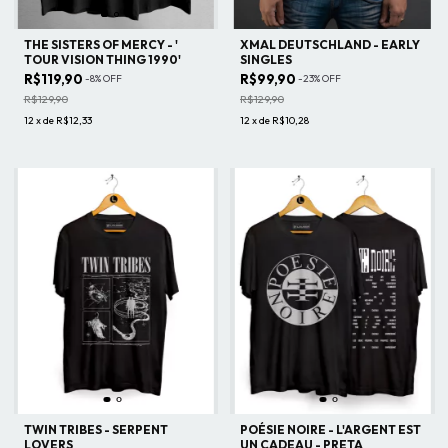
THE SISTERS OF MERCY - '
XMAL DEUTSCHLAND - EARLY
TOUR VISION THING 1990'
SINGLES
R$119,90
R$99,90
-
8
%
OFF
-
23
%
OFF
R$129,90
R$129,90
12
x
de
R$12,33
12
x
de
R$10,28
TWIN TRIBES - SERPENT
POÉSIE NOIRE - L'ARGENT EST
LOVERS
UN CADEAU - PRETA