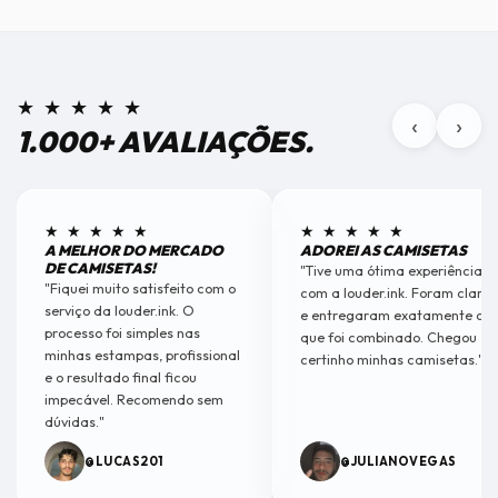
★ ★ ★ ★ ★
‹
›
1.000+ AVALIAÇÕES.
★ ★ ★ ★ ★
★ ★ ★ ★ ★
A MELHOR DO MERCADO
ADOREI AS CAMISETAS
DE CAMISETAS!
"Tive uma ótima experiência
"Fiquei muito satisfeito com o
com a louder.ink. Foram claros
serviço da louder.ink. O
e entregaram exatamente o
processo foi simples nas
que foi combinado. Chegou
minhas estampas, profissional
certinho minhas camisetas."
e o resultado final ficou
impecável. Recomendo sem
dúvidas."
@LUCAS201
@JULIANOVEGAS