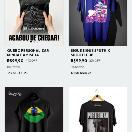
QUERO PERSONALIZAR
SIGUE SIGUE SPUTNIK -
MINHA CAMISETA
SHOOT IT UP
R$99,90
R$99,90
-
44
%
OFF
-
23
%
OFF
R$179,90
R$129,90
12
x
de
R$10,28
12
x
de
R$10,28