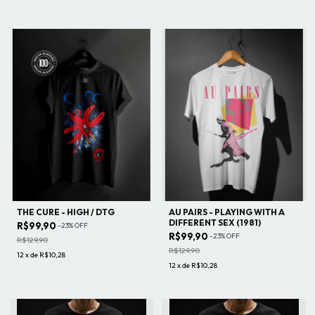
THE CURE - HIGH / DTG
AU PAIRS - PLAYING WITH A
DIFFERENT SEX (1981)
R$99,90
-
23
%
OFF
R$99,90
-
23
%
OFF
R$129,90
R$129,90
12
x
de
R$10,28
12
x
de
R$10,28