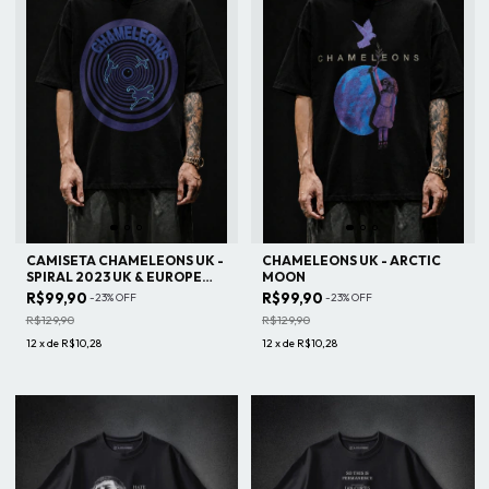
CAMISETA CHAMELEONS UK -
CHAMELEONS UK - ARCTIC
SPIRAL 2023 UK & EUROPE
MOON
TOUR
R$99,90
R$99,90
-
23
%
OFF
-
23
%
OFF
R$129,90
R$129,90
12
x
de
R$10,28
12
x
de
R$10,28