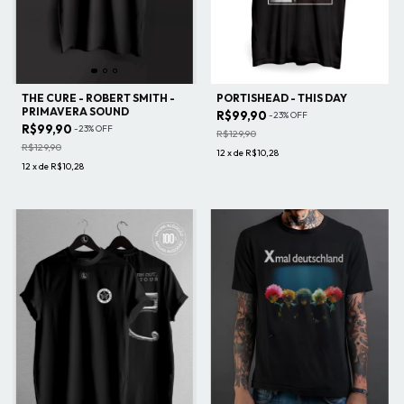
THE CURE - ROBERT SMITH -
PORTISHEAD - THIS DAY
PRIMAVERA SOUND
R$99,90
-
23
%
OFF
R$99,90
-
23
%
OFF
R$129,90
R$129,90
12
x
de
R$10,28
12
x
de
R$10,28