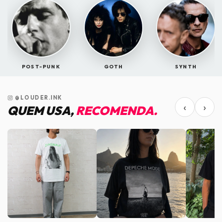
POST-PUNK
GOTH
SYNTH
@LOUDER.INK
‹
›
QUEM USA,
RECOMENDA.