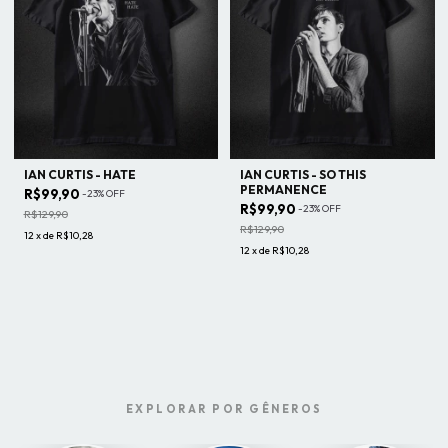
IAN CURTIS - HATE
IAN CURTIS - SO THIS
PERMANENCE
R$99,90
-
23
%
OFF
R$99,90
-
23
%
OFF
R$129,90
R$129,90
12
x
de
R$10,28
12
x
de
R$10,28
EXPLORAR POR GÊNEROS