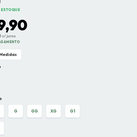
 ESTOQUE
9,90
 c/ juros
PAGAMENTO
 Medidas
O
P
G
GG
XG
G1