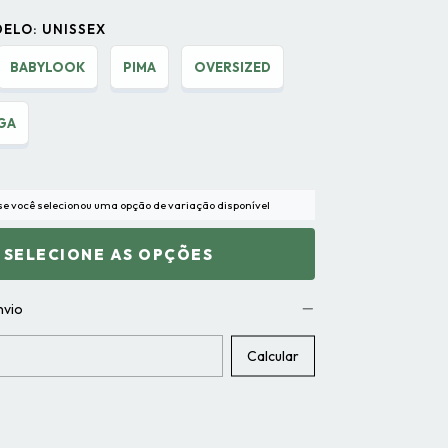
DELO:
UNISSEX
BABYLOOK
PIMA
OVERSIZED
GA
 se você selecionou uma opção de variação disponível
nvio
CEP:
Calcular