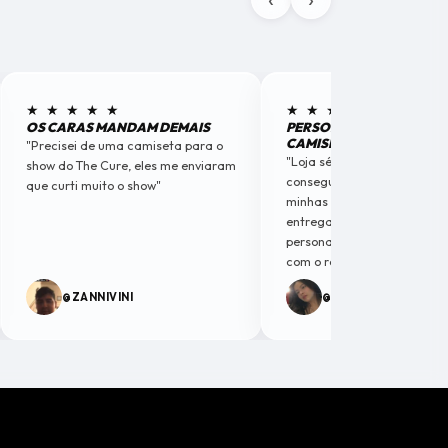
★ ★ ★ ★ ★
★ ★ ★ ★ ★
OS CARAS MANDAM DEMAIS
PERSONALIZEI MINHAS
CAMISETAS
"Precisei de uma camiseta para o
"Loja séria e criativos. A lou
show do The Cure, eles me enviaram
conseguiu captar a essênci
que curti muito o show"
minhas camisetas personal
entregaram algo com
personalidade. Fiquei muito 
com o resultado."
@ZANNIVINI
@SORAIAOFIC