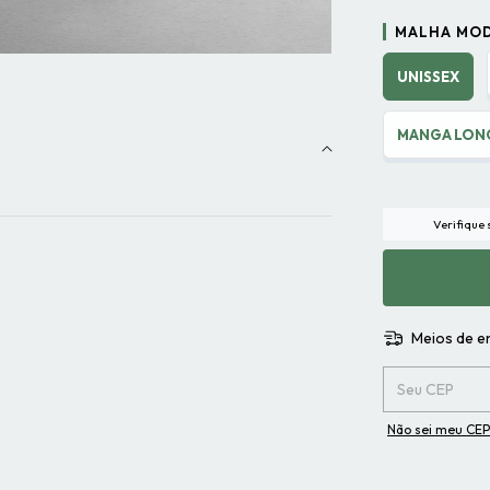
MALHA MO
UNISSEX
MANGA LON
Verifique
Meios de e
Entregas para o 
Não sei meu CEP