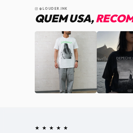
@LOUDER.INK
QUEM USA,
RECOM
★ ★ ★ ★ ★