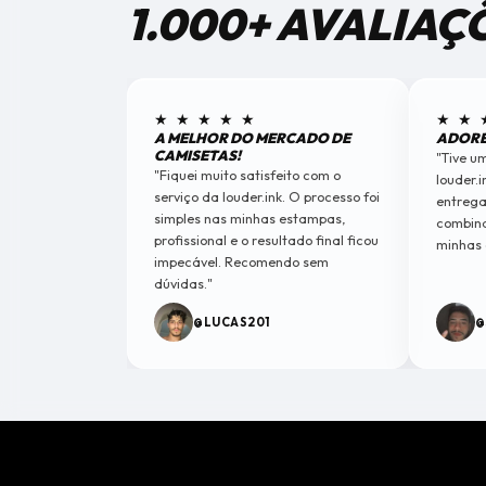
1.000+ AVALIAÇ
★ ★ ★ ★ ★
★ ★ 
A MELHOR DO MERCADO DE
ADORE
CAMISETAS!
"Tive u
"Fiquei muito satisfeito com o
louder.i
serviço da louder.ink. O processo foi
entrega
simples nas minhas estampas,
combina
profissional e o resultado final ficou
minhas 
impecável. Recomendo sem
dúvidas."
@LUCAS201
@