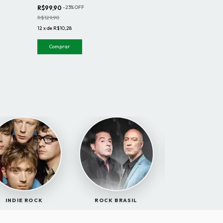
R$99,90
-
23
%
OFF
R$99,90
-
23
%
OF
R$129,90
R$129,90
12
x
de
R$10,28
12
x
de
R$10,28
Comprar
Comprar
INDIE ROCK
ROCK BRASIL
FILMES CU