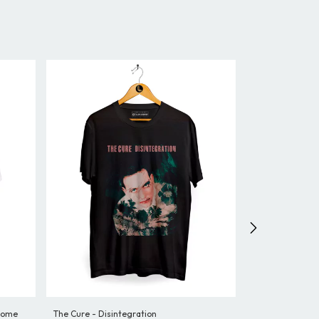
 Home
The Cure - Disintegration
New Romantics -