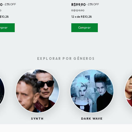
90
-
23
%
OFF
R$99,90
-
23
%
OFF
0
R$129,90
$10,28
12
x
de
R$10,28
mprar
Comprar
EXPLORAR POR GÊNEROS
SYNTH
DARK WAVE