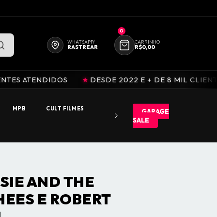
FALE CONOSCO
QUEM SOMOS
0
WHATSAPP/
CARRINHO
RASTREAR
R$0,00
DIDOS
DESDE 2022 E + DE 8 MIL CLIENTES ATENDID
MPB
CULT FILMES
GARAGE
SALE
SIE AND THE
EES E ROBERT
H