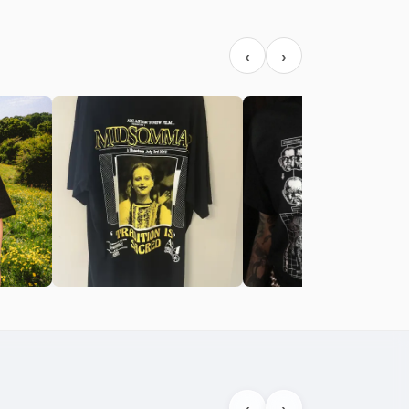
‹
›
‹
›