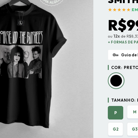
★★★★★
|
EM
R$9
ou
12x
de R$8,33
+ FORMAS DE 
Guia de
COR:
PRET
TAMANHO:
M
P
G2
G3