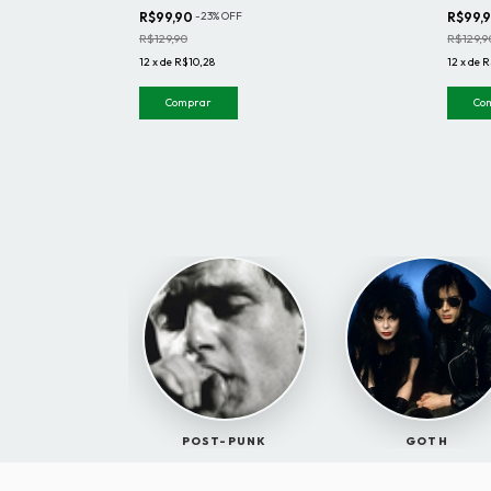
R$99,90
-
23
%
OFF
R$99,
R$129,90
R$129,9
12
x
de
R$10,28
12
x
de
R
Comprar
Co
POST-PUNK
GOTH