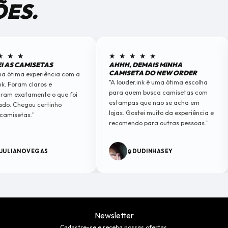
ÕES.
★ ★ ★
★ ★ ★ ★ ★
I AS CAMISETAS
AHHH, DEMAIS MINHA
CAMISETA DO NEW ORDER
ma ótima experiência com a
"A louder.ink é uma ótima escolha
nk. Foram claros e
para quem busca camisetas com
ram exatamente o que foi
estampas que nao se acha em
do. Chegou certinho
lojas. Gostei muito da experiência e
camisetas."
recomendo para outras pessoas."
JULIANOVEGAS
@DUDINHASEY
Newsletter
Cadastre-se e receba nossas ofertas.