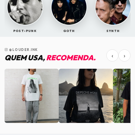
camiseta.
A tonalidade da malha pode apresentar pequenas diferenças com
relação à foto por conta da iluminação e variação de monitores.
POST-PUNK
GOTH
SYNTH
?
Com fio penteado 100% Algodão, costuras mais
reforçadas, lixada, amaciada, gola redonda, maior
durabilidade.
@LOUDER.INK
‹
›
QUEM USA,
RECOMENDA.