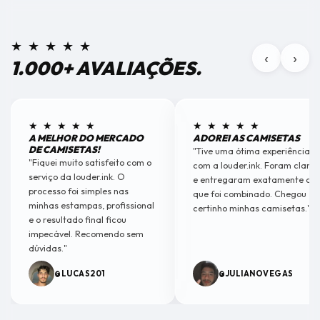
★ ★ ★ ★ ★
‹
›
1.000+ AVALIAÇÕES.
★ ★ ★ ★ ★
★ ★ ★ ★ ★
A MELHOR DO MERCADO
ADOREI AS CAMISETAS
DE CAMISETAS!
"Tive uma ótima experiência
"Fiquei muito satisfeito com o
com a louder.ink. Foram claros
serviço da louder.ink. O
e entregaram exatamente o
processo foi simples nas
que foi combinado. Chegou
minhas estampas, profissional
certinho minhas camisetas."
e o resultado final ficou
TROCAS
impecável. Recomendo sem
Todo cliente possui um prazo de 7 dias corridos, a contar
dúvidas."
da data do recebimento do produto, de acordo com os
Correios, para trocas ou devolucão.
@LUCAS201
@JULIANOVEGAS
ATENÇÃO:
A restituição dos valores será processada somente
após o recebimento e análise das condições do(s) produto(s) em