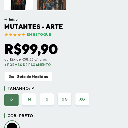
↩
Início
MUTANTES - ARTE
★★★★★
|
EM ESTOQUE
R$99,90
ou
12x
de R$8,33 c/ juros
+ FORMAS DE PAGAMENTO
Guia de Medidas
TAMANHO:
P
M
G
GG
XG
P
COR:
PRETO