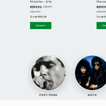
camiseta
Mutantes - Arte
Marcos 
R$99,90
-
23
%
OFF
R$99,
R$129,90
R$129,9
12
x
de
R$10,28
12
x
de
R
Comprar
Co
POST-PUNK
GOTH