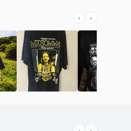
‹
›
‹
›