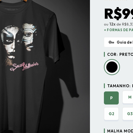
R$9
ou
12x
de R$8,33
+ FORMAS DE 
Guia de
COR:
PRET
TAMANHO:
M
P
G2
G3
MALHA MO