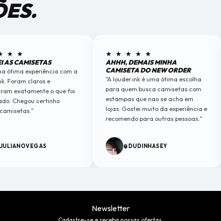
ÕES.
★ ★ ★
★ ★ ★ ★ ★
I AS CAMISETAS
AHHH, DEMAIS MINHA
CAMISETA DO NEW ORDER
ma ótima experiência com a
"A louder.ink é uma ótima escolha
nk. Foram claros e
para quem busca camisetas com
ram exatamente o que foi
estampas que nao se acha em
do. Chegou certinho
lojas. Gostei muito da experiência e
camisetas."
recomendo para outras pessoas."
JULIANOVEGAS
@DUDINHASEY
Newsletter
Cadastre-se e receba nossas ofertas.