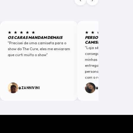
★ ★ ★ ★ ★
★ ★ ★ ★ ★
OS CARAS MANDAM DEMAIS
PERSONALIZEI MINHAS
CAMISETAS
"Precisei de uma camiseta para o
"Loja séria e criativos. A lou
show do The Cure, eles me enviaram
conseguiu captar a essênci
que curti muito o show"
minhas camisetas personal
entregaram algo com
personalidade. Fiquei muito 
com o resultado."
@ZANNIVINI
@SORAIAOFIC