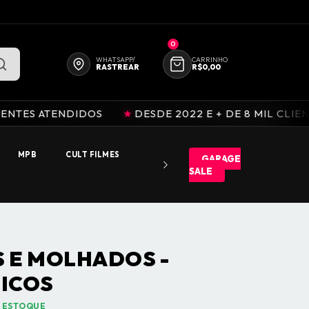
FALE CONOSCO
QUEM SOMOS
0
WHATSAPP/
CARRINHO
RASTREAR
R$0,00
NDIDOS
DESDE 2022 E + DE 8 MIL CLIENTES ATENDI
MPB
CULT FILMES
GARAGE
SALE
 E MOLHADOS -
ICOS
 ESTOQUE