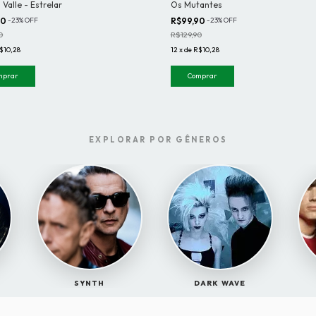
Os Mutantes
Valle - Estrelar
R$99,90
-
23
%
OFF
90
-
23
%
OFF
R$129,90
0
12
x
de
R$10,28
$10,28
Comprar
mprar
EXPLORAR POR GÊNEROS
SYNTH
DARK WAVE