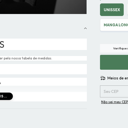
UNISSEX
MANGA LON
S
Verifique
er pela nossa tabela de medidas.
Meios de e
A
Entregas para o 
S...
Não sei meu CEP