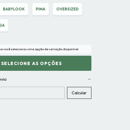
BABYLOOK
PIMA
OVERSIZED
GA
 se você selecionou uma opção de variação disponível
nvio
CEP:
Calcular