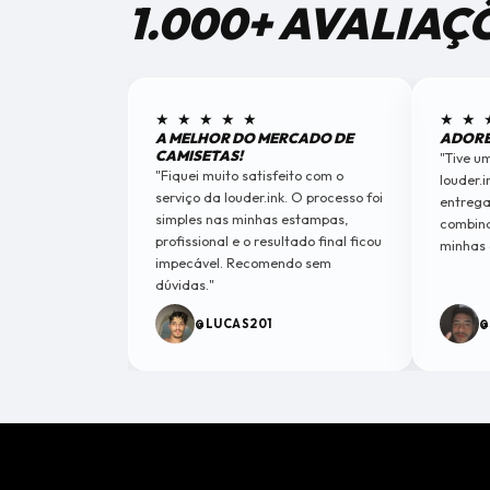
1.000+ AVALIAÇ
★ ★ ★ ★ ★
★ ★ 
A MELHOR DO MERCADO DE
ADORE
CAMISETAS!
"Tive u
"Fiquei muito satisfeito com o
louder.i
serviço da louder.ink. O processo foi
entrega
simples nas minhas estampas,
combina
profissional e o resultado final ficou
minhas 
impecável. Recomendo sem
dúvidas."
@LUCAS201
@