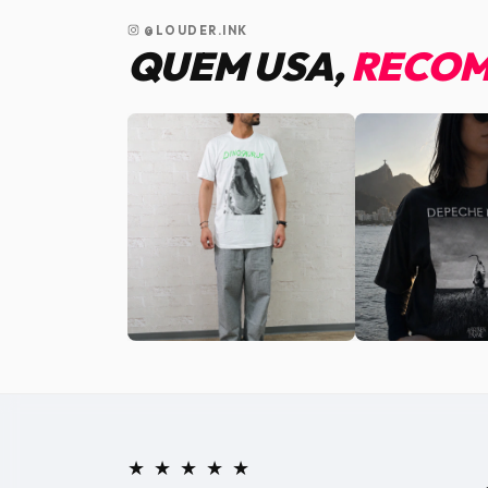
@LOUDER.INK
QUEM USA,
RECOM
★ ★ ★ ★ ★