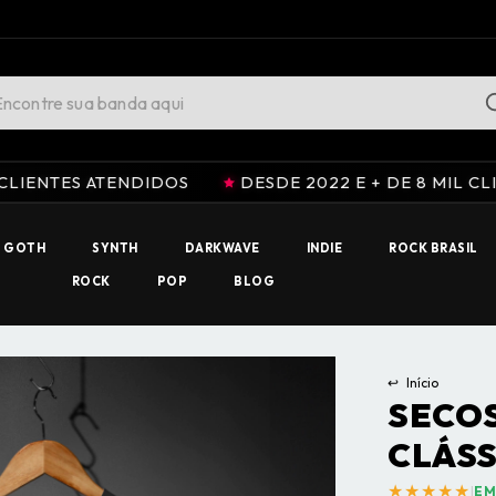
TENDIDOS
DESDE 2022 E + DE 8 MIL CLIENTES ATE
GOTH
SYNTH
DARKWAVE
INDIE
ROCK BRASIL
ROCK
POP
BLOG
↩
Início
SECOS
CLÁSS
★★★★★
|
EM