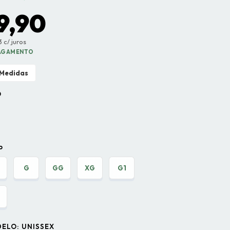
9,90
 c/ juros
PAGAMENTO
 Medidas
O
P
G
GG
XG
G1
DELO:
UNISSEX