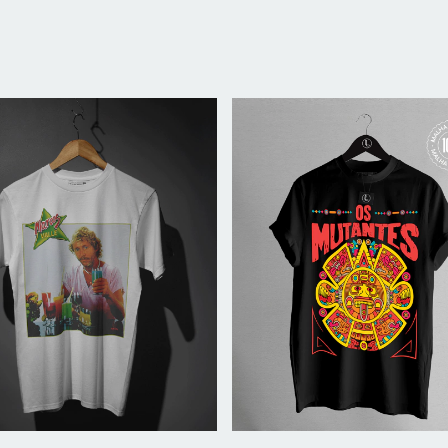
s, lixada, amaciada, gola redonda, maior
 da data do recebimento do produto, para trocas ou
 a análise das condições do(s) produto(s) em nosso
 indício de uso.